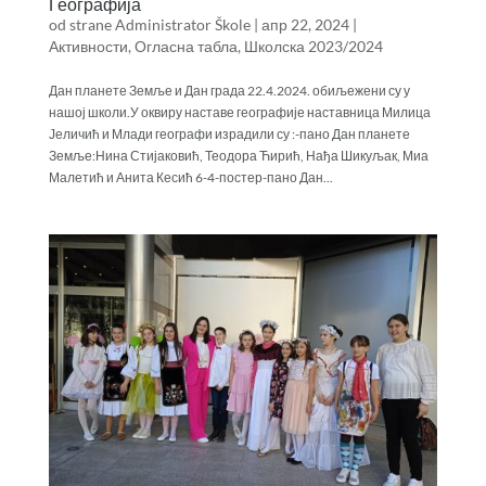
Географија
od strane
Administrator Škole
|
апр 22, 2024
|
Активности
,
Огласна табла
,
Школска 2023/2024
Дан планете Земље и Дан града 22.4.2024. обиљежени су у
нашој школи.У оквиру наставе географије наставница Милица
Јеличић и Млади географи израдили су :-пано Дан планете
Земље:Нина Стијаковић, Теодора Ћирић, Нађа Шикуљак, Миа
Малетић и Анита Кесић 6-4-постер-пано Дан...