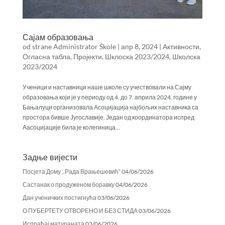
Сајам образовања
od strane
Administrator Škole
|
апр 8, 2024
|
Активности
,
Огласна табла
,
Пројекти
,
Шклоска 2023/2024
,
Школска
2023/2024
Ученици и наставници наше школе су учествовали на Сајму
образовања који је у периоду од 4. до 7. априла 2024. године у
Бањалуци организовала Асоцијација најбољих наставника са
простора бивше Југославије. Један од координатора испред
Аасоцијације била је колегиница...
Задње вијести
Посјета Дому ,,Рада Врањешевић“
04/06/2026
Састанак о продуженом боравку
04/06/2026
Дан ученичких постигнућа
03/06/2026
О ПУБЕРТЕТУ ОТВОРЕНО И БЕЗ СТИДА
03/06/2026
Испраћај матураната
03/06/2026