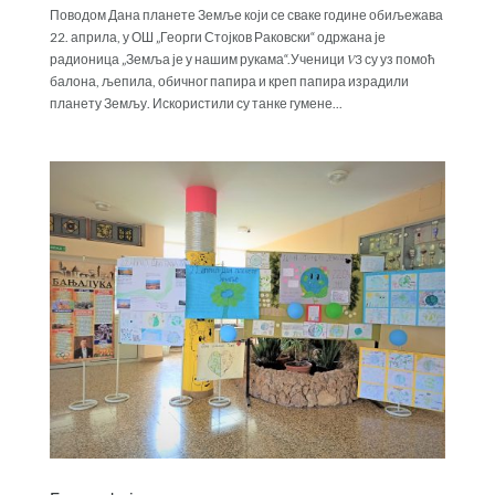
Поводом Дана планете Земље који се сваке године обиљежава
22. априла, у ОШ „Георги Стојков Раковски“ одржана је
радионица „Земља је у нашим рукама“.Ученици 𝑉3 су уз помоћ
балона, љепила, обичног папира и креп папира израдили
планету Земљу. Искористили су танке гумене...