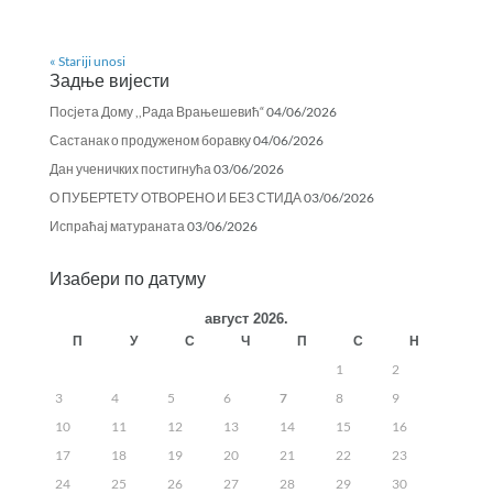
« Stariji unosi
Задње вијести
Посјета Дому ,,Рада Врањешевић“
04/06/2026
Састанак о продуженом боравку
04/06/2026
Дан ученичких постигнућа
03/06/2026
О ПУБЕРТЕТУ ОТВОРЕНО И БЕЗ СТИДА
03/06/2026
Испраћај матураната
03/06/2026
Изабери по датуму
август 2026.
П
У
С
Ч
П
С
Н
1
2
3
4
5
6
7
8
9
10
11
12
13
14
15
16
17
18
19
20
21
22
23
24
25
26
27
28
29
30