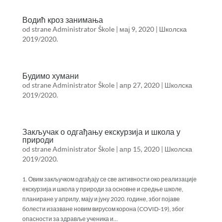
Водић кроз занимања
od strane
Administrator Škole
|
мај 9, 2020
|
Школска
2019/2020.
Будимо хумани
od strane
Administrator Škole
|
апр 27, 2020
|
Школска
2019/2020.
Закључак о одгађању екскурзија и школа у
природи
od strane
Administrator Škole
|
апр 15, 2020
|
Школска
2019/2020.
1. Овим закључком одгађају се све активности око реализације
екскурзија и школа у природи за основне и средње школе,
планиране у априлу, мају и јуну 2020. године, због појаве
болести изазване новим вирусом корона (COVID-19), због
опасности за здравље ученика и...