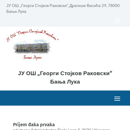
ЈУ ОШ „Георги Стојков Раковски“, Драгише Васића 29, 78000
Бања Лука
ЈУ ОШ „Георги Стојков Раковски“
Бања Лука
Prijem đaka prvaka
od strane
Administrator Škole
|
сеп 3, 2020
|
Школска