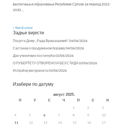
васпитања и образовања Републике Српске за период 2022-
2030....
« Stariji unosi
Задње вијести
Посјета Дому ,,Рада Врањешевић“
04/06/2026
Састанак о продуженом боравку
04/06/2026
Дан ученичких постигнућа
03/06/2026
О ПУБЕРТЕТУ ОТВОРЕНО И БЕЗ СТИДА
03/06/2026
Испраћај матураната
03/06/2026
Изабери по датуму
август 2025.
П
У
С
Ч
П
С
Н
1
2
3
4
5
6
7
8
9
10
11
12
13
14
15
16
17