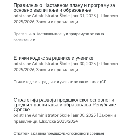
​​Правилник о Наставном плану и програму за
основно васпитање и образовање
od strane
Administrator Škole
|
авг 31, 2025
|
- Школска
2025/2026
,
Закони и правилници
Правилник о Наставном плану и програму за основно
васпитање и...
Етички кодекс за раднике и ученике
od strane
Administrator Škole
|
авг 30, 2025
|
- Школска
2025/2026
,
Закони и правилници
Етички кодекс за раднике и ученике основне школе (СГ...
Стратегија развоја предшколског основног и
средњег васпитања и образовања Републике
Српске
od strane
Administrator Škole
|
авг 30, 2025
|
Закони и
правилници
,
Школска 2023/2024
Стратегија развоја предшколског основног и средњег