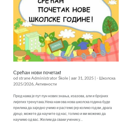
Срећан нови почетак!
od strane
Administrator Škole
|
авг 31, 2025
|
- Школска
2025/2026
,
Активности
Пред нама је пут пун нових знања, изазова, али и бројних
лијепих тренутака.Нека нам ова нова школска година буде
прилика да заједно учимо и растемо јер колико год ви, драга
дјецо, можете да научите од нас, толико и ми можемо да
научимо од вас. Желим да сваки ученик у...