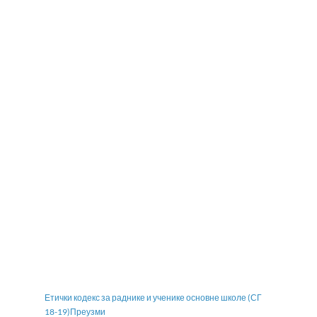
Етички кодекс за раднике и ученике основне школе (СГ
18-19)
Преузми