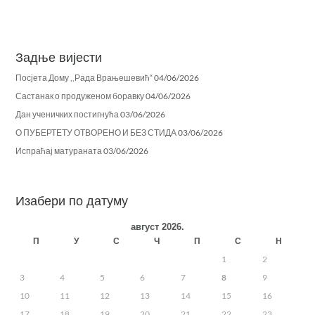
Задње вијести
Посјета Дому ,,Рада Врањешевић“
04/06/2026
Састанак о продуженом боравку
04/06/2026
Дан ученичких постигнућа
03/06/2026
О ПУБЕРТЕТУ ОТВОРЕНО И БЕЗ СТИДА
03/06/2026
Испраћај матураната
03/06/2026
Изабери по датуму
август 2026.
П
У
С
Ч
П
С
Н
1
2
3
4
5
6
7
8
9
10
11
12
13
14
15
16
17
18
19
20
21
22
23