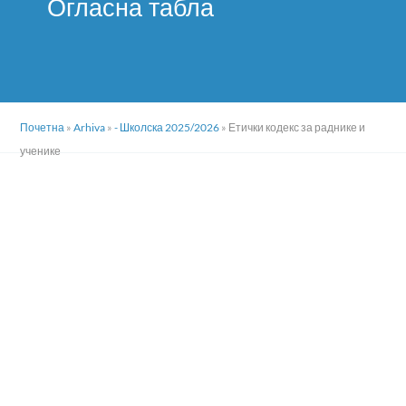
Огласна табла
Почетна
»
Arhiva
»
- Школска 2025/2026
»
Етички кодекс за раднике и
ученике