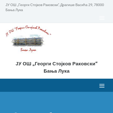
ЈУ ОШ „Георги Стојков Раковски“, Драгише Васића 29, 78000
Бања Лука
ЈУ ОШ „Георги Стојков Раковски“
Бања Лука