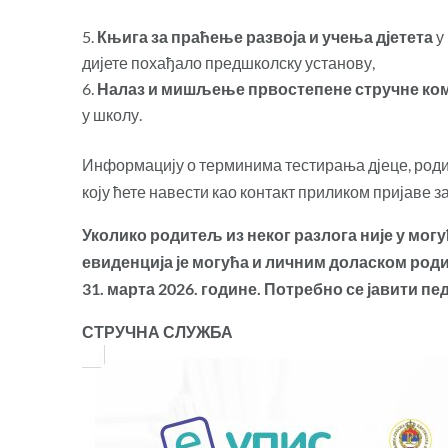
Књига за праћење развоја и учења дјетета
у
дијете похађало предшколску установу,
Налаз и мишљење првостепене стручне ко
у школу.
Информацију о терминима тестирања дјеце, роди
коју ћете навести као контакт приликом пријаве з
Уколико родитељ из неког разлога није у мог
евиденција је
могућа и личним доласком роди
31. марта 202
6
. године. Потребно се јавити пе
СТРУЧНА СЛУЖБА