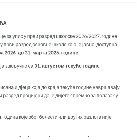
ЋА
за упис у први разред школске 2026/2027. године
у први разред основне школе која је јавно доступна
а 202
6
. до 31. марта 202
6
. године.
оја закључно са
31. августом текуће године
исана и дјеца која до краја текуће године навршавају
и разред процијени да је дијете спремно за полазак у
т година које због болести или других разлога није