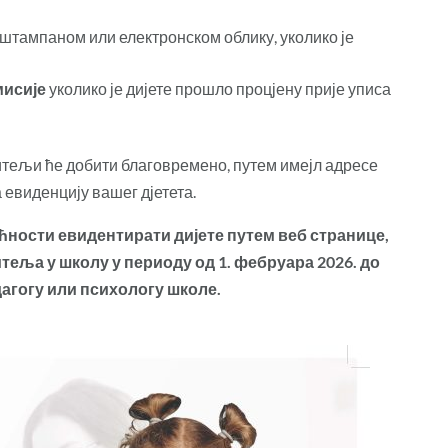
 штампаном или електронском облику, уколико је
мисије
уколико је дијете прошло процјену прије уписа
тељи ће добити благовремено, путем имејл адресе
а евиденцију вашег дјетета.
ућности евидентирати дијете путем веб странице,
теља у школу у периоду од 1. фебруара 202
6
. до
дагогу или психологу школе.