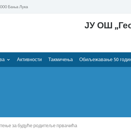
8000 Бања Лука
ЈУ ОШ „Гео
ва
Активности
Такмичења
Обиљежавање 50 годи
тење за будуће родитеље првачића