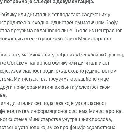
у потребна је сљедећа документација:
облику или дигитални сет података садржаних у
ност родитеља, сходно једниственом матичном броју
рства преузима овлашћено лице школе из Централног
чних књига у електронском облику Министарства
 уписана у матичну књигу рођених у Републици Српској,
ке Српске у папирном облику или дигитални сет
оје, уз сагласност родитеља, сходно јединственом
система Министарства преузима овлашћено лице
други примјерак матичних књига у електронском
ве,
или дигитални сет података које, уз сагласност
дјетета, путем информационог система Министарства,
ног система Министарства унутрашњих послова,
ствене установе којим се процјењује здравствена