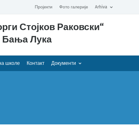
Пројекти
Фото галерије
Arhiva
рги Стојков Раковски“
Бања Лука
на школе
Контакт
Документи