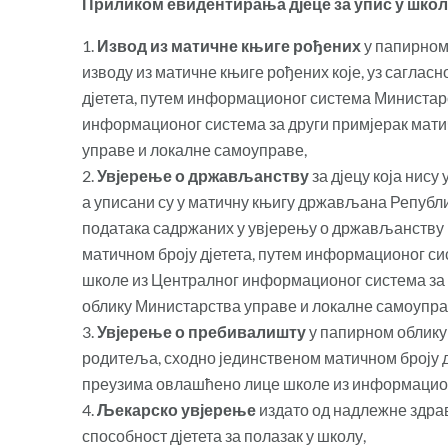
Приликом евидентирања дјеце за упис у школ
Извод из матичне књиге рођених
у папирном 
изводу из матичне књиге рођених које, уз саглас
дјетета, путем информационог система Министа
информационог система за други примјерак мати
управе и локалне самоуправе,
Увјерење о држављанству
за дјецу која нису
а уписани су у матичну књигу држављана Републи
података садржаних у увјерењу о држављанству к
матичном броју дјетета, путем информационог 
школе из Централног информационог система за 
облику Министарства управе и локалне самоупра
Увјерење о пребивалишту
у папирном облику 
родитеља, сходно јединственом матичном броју 
преузима овлашћено лице школе из информацио
Љекарско увјерење
издато од надлежне здрав
способност дјетета за полазак у школу,