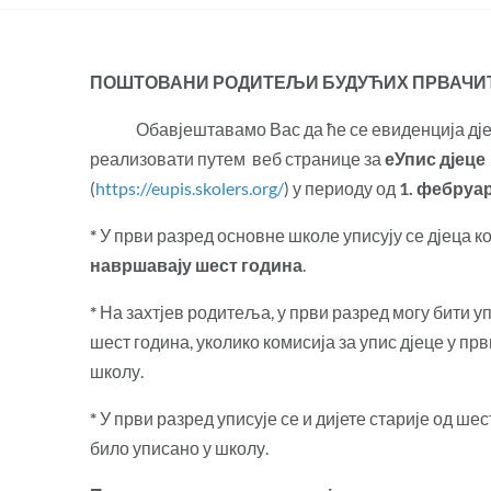
ПОШТОВАНИ
РОДИТЕЉИ
БУДУЋИХ ПРВАЧИ
Обавјештавамо Вас да ће се евиденција дјеце 
реализовати путем веб странице за
еУпис дјеце
(
https://eupis.skolers.org/
) у периоду од
1. фебруар
*
У први разред основне школе уписују се дјеца к
навршавају шест година
.
*
На захтјев родитеља, у први разред могу бити уп
шест година, уколико комисија за упис дјеце у прв
школу.
*
У први разред уписује се и дијете старије од шес
било уписано у школу.