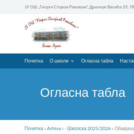
ЈУ ОШ „Георги Стојков Раковски“, Драгише Васића 29, 7
Почетна
О школи
Огласна табла
Наста
Огласна табла
Почетна
»
Arhiva
»
- Школска 2025/2026
»
Обавјеш