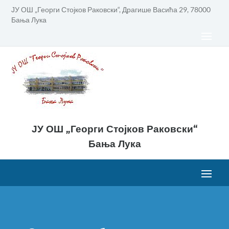
ЈУ ОШ „Георги Стојков Раковски“, Драгише Васића 29, 78000
Бања Лука
ЈУ ОШ „Георги Стојков Раковски“
Бања Лука