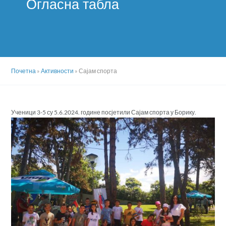
Огласна табла
Почетна
»
Активности
»
Сајам спорта
Ученици 3-5 су 5.6.2024. године посјетили Сајам спорта у Борику.