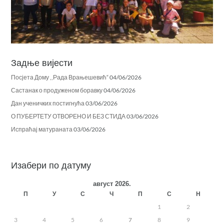
Задње вијести
Посјета Дому ,,Рада Врањешевић“
04/06/2026
Састанак о продуженом боравку
04/06/2026
Дан ученичких постигнућа
03/06/2026
О ПУБЕРТЕТУ ОТВОРЕНО И БЕЗ СТИДА
03/06/2026
Испраћај матураната
03/06/2026
Изабери по датуму
август 2026.
П
У
С
Ч
П
С
Н
1
2
3
4
5
6
7
8
9