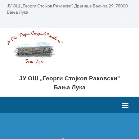
ЈУ ОШ „Георги Стојков Раковски“, Драгише Васића 29, 78000
Бања Лука
ЈУ ОШ „Георги Стојков Раковски“
Бања Лука