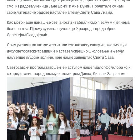
смо из радова ученица Јане Бркић и Ане Ђукић. Прочитале су нам
своје литерарне радове настале на тему Свети Сава у нама.
Као мото наше данашње свечаности изабрали смо пјесму Ничег нема
без почетка. Пјесму су извеле ученице 9.разреда предвођене
Доретејом Сладојевић.
Свим ученицима школе честитали смо школску славу и пожељели да
духу светосавске традиције наставе успјешно школовање и његују
најљепше људске врлине, које нам је завјештао Свети Сава.
Светосавски програм завршен је наступом нашег малог фолклора који
се представио народном музичком игром Дивна, Дивна и Заврзламе.