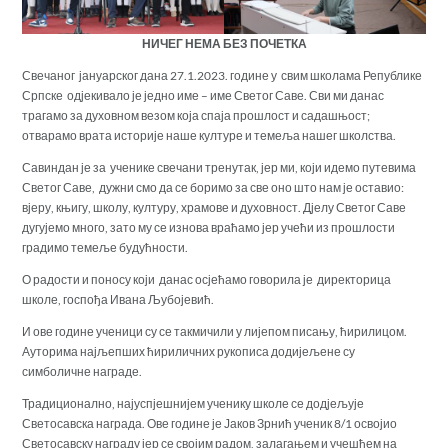
НИЧЕГ НЕМА БЕЗ ПОЧЕТКА
Свечаног јануарског дана 27.1.2023. године у свим школама Републике
Српске одјекивало је једно име – име Светог Саве. Сви ми данас
трагамо за духовном везом која спаја прошлост и садашњост;
отварамо врата историје наше културе и темеља нашег школства.
Савиндан је за ученике свечани тренутак, јер ми, који идемо путевима
Светог Саве, дужни смо да се боримо за све оно што нам је оставио:
вјеру, књигу, школу, културу, храмове и духовност. Дјелу Светог Саве
дугујемо много, зато му се изнова враћамо јер учећи из прошлости
градимо темеље будућности.
О радости и поносу који данас осјећамо говорила је директорица
школе, госпођа Ивана Љубојевић.
И ове године ученици су се такмичили у лијепом писању, ћирилицом.
Ауторима најљепших ћириличних рукописа додијељене су
симболичне награде.
Традиционално, најуспјешнијем ученику школе се додјељује
Светосавска награда. Ове године је Јаков Зрнић ученик 8/1 освојио
Светосавску награду јер се својим радом, залагањем и учешћем на