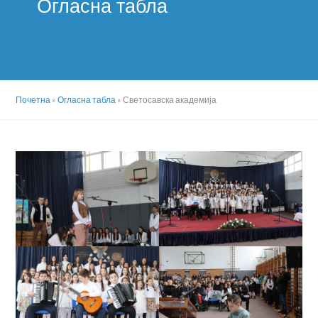
Огласна табла
Почетна
»
Огласна табла
»
Светосавска академија