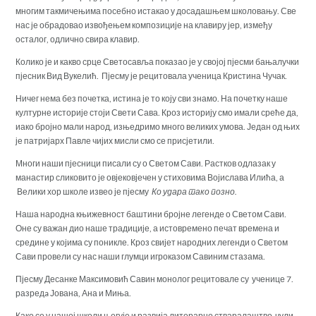
многим такмичењима посебно истакао у досадашњем школовању. Све
нас је обрадовао извођењем композиције на клавиру јер, између
осталог, одлично свира клавир.
Колико је и какво срце Светосавља показао је у својој пјесми бањалучки
пјесник Вид Вукелић. Пјесму је рецитовала ученица Кристина Чучак.
Ничег нема без почетка, истина је то коју сви знамо. На почетку наше
културне историје стоји Свети Сава. Кроз историју смо имали среће да,
иако бројно мали народ, изњедримо много великих умова. Један од њих
је патријарх Павле чијих мисли смо се присјетили.
Многи наши пјесници писали су о Светом Сави. Растков одлазак у
манастир сликовито је овјековјечен у стиховима Војислава Илића, а
Велики хор школе извео је пјесму
Ко удара тако позно.
Наша народна књижевност баштини бројне легенде о Светом Сави.
Оне су важан дио наше традиције, а истовремено печат времена и
средине у којима су поникле. Кроз свијет народних легенди о Светом
Сави провели су нас наши глумци игроказом Савиним стазама.
Пјесму Десанке Максимовић Савин монолог рецитовале су ученице 7.
разредa Јована, Ана и Миња.
Како се у нашој школи његује и развија литерарно стваралаштво чули