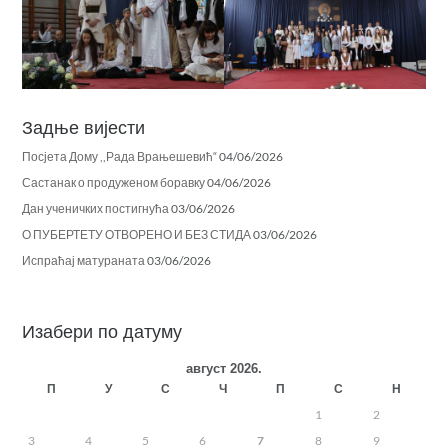
Задње вијести
Посјета Дому ,,Рада Врањешевић“
04/06/2026
Састанак о продуженом боравку
04/06/2026
Дан ученичких постигнућа
03/06/2026
О ПУБЕРТЕТУ ОТВОРЕНО И БЕЗ СТИДА
03/06/2026
Испраћај матураната
03/06/2026
Изабери по датуму
август 2026.
П
У
С
Ч
П
С
Н
1
2
3
4
5
6
7
8
9