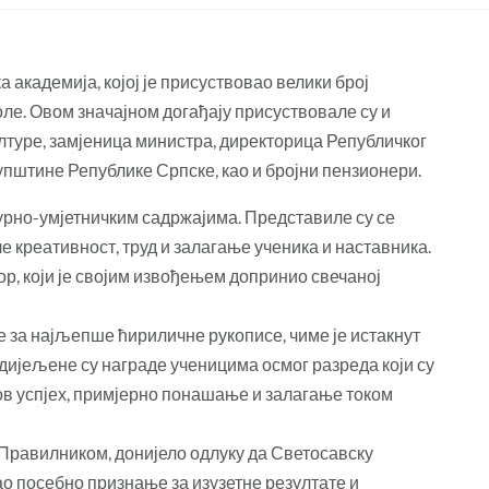
академија, којој је присуствовао велики број
ле. Овом значајном догађају присуствовале су и
ултуре, замјеница министра, директорица Републичког
пштине Републике Српске, као и бројни пензионери.
турно-умјетничким садржајима. Представиле су се
е креативност, труд и залагање ученика и наставника.
ор, који је својим извођењем допринио свечаној
е за најљепше ћириличне рукописе, чиме је истакнут
додијељене су награде ученицима осмог разреда који су
ов успјех, примјерно понашање и залагање током
а Правилником, донијело одлуку да Светосавску
ао посебно признање за изузетне резултате и