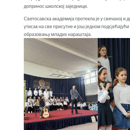
допринос школској заједници.
Светосавска академија протекла је у свечаној и
утисак на све присутне и још једном подсјећајућ
образовању младих нараштаја.