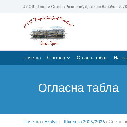
ЈУ ОШ „Георги Стојков Раковски“, Драгише Васића 29, 7
Почетна
О школи
Огласна табла
Наста
Огласна табла
Почетна
»
Arhiva
»
- Школска 2025/2026
»
Светоса