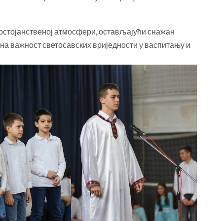
 достојанственој атмосфери, остављајући снажан
и на важност светосавских вриједности у васпитању и