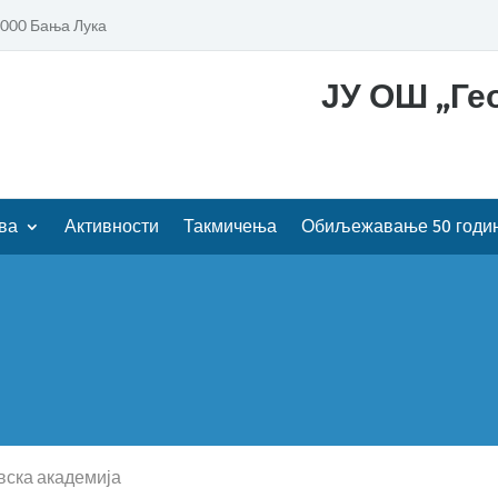
8000 Бања Лука
ЈУ ОШ „Гео
ва
Активности
Такмичења
Обиљежавање 50 годи
вска академија