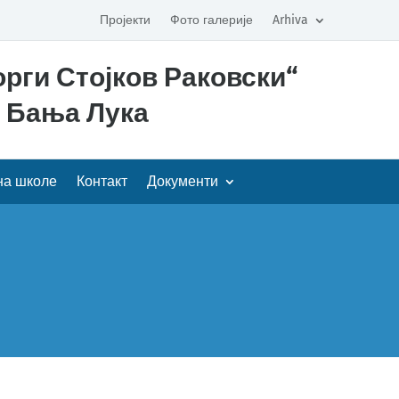
Пројекти
Фото галерије
Arhiva
рги Стојков Раковски“
Бања Лука
на школе
Контакт
Документи