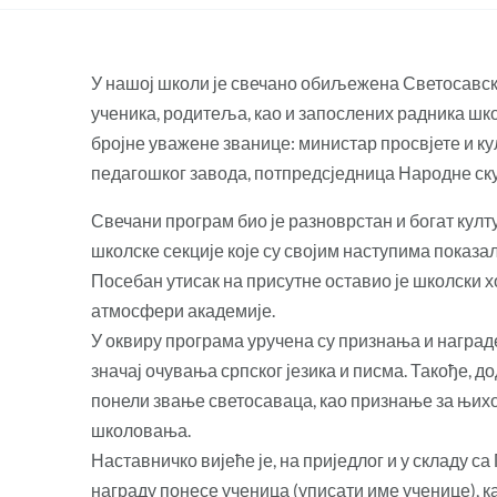
У нашој школи је свечано обиљежена Светосавска 
ученика, родитеља, као и запослених радника шко
бројне уважене званице: министар просвјете и к
педагошког завода, потпредсједница Народне ску
Свечани програм био је разноврстан и богат кул
школске секције које су својим наступима показал
Посебан утисак на присутне оставио је школски х
атмосфери академије.
У оквиру програма уручена су признања и наград
значај очувања српског језика и писма. Такође, 
понели звање светосаваца, као признање за њих
школовања.
Наставничко вијеће је, на приједлог и у складу с
награду понесе ученица (уписати име ученице), к